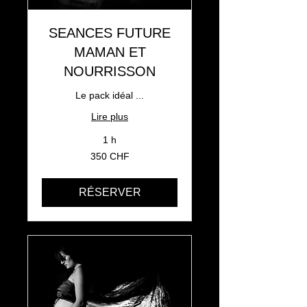
SEANCES FUTURE
MAMAN ET
NOURRISSON
Le pack idéal ...
Lire plus
1 h
350
350 CHF
francs
suisses
RÉSERVER