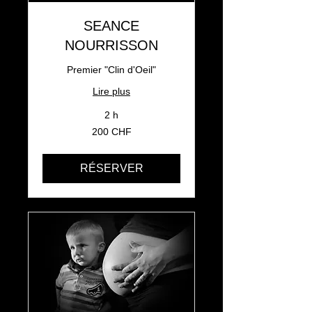
SEANCE
NOURRISSON
Premier "Clin d'Oeil"
Lire plus
2 h
200
200 CHF
francs
suisses
RÉSERVER