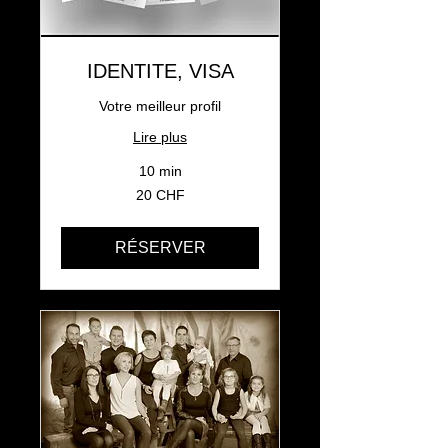
IDENTITE, VISA
Votre meilleur profil
Lire plus
10 min
20
20 CHF
francs
suisses
RÉSERVER