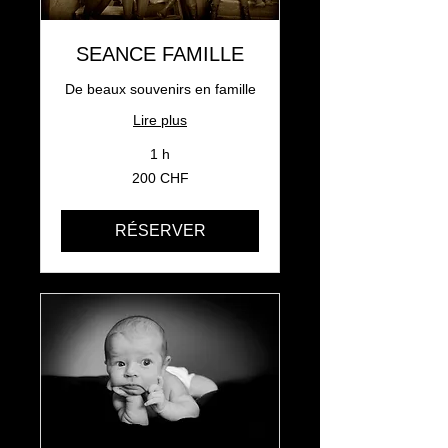
SEANCE FAMILLE
De beaux souvenirs en famille
Lire plus
1 h
200
200 CHF
francs
suisses
RÉSERVER