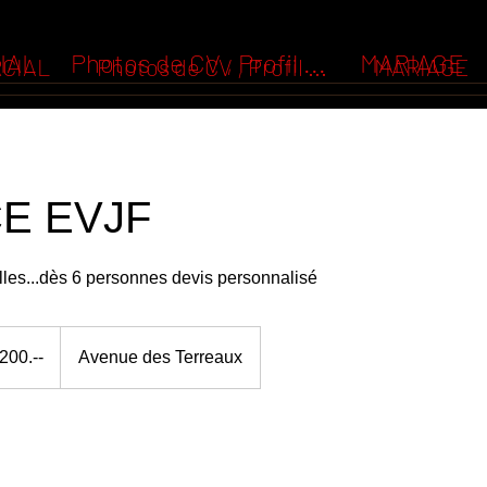
IAL
Photos de CV , Profil ...
MARIAGE
CIAL
Photos de CV , Profil ...
MARIAGE
E EVJF
filles...dès 6 personnes devis personnalisé
00.--
Avenue des Terreaux