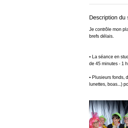
Description du 
Je contrôle mon pl
brefs délais.
• La séance en stud
de 45 minutes - 1 
• Plusieurs fonds, 
lunettes, boas...) p