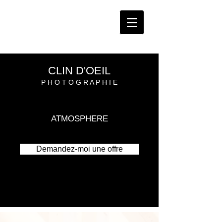
CLIN D'OEIL
P H O T O G R A P H I E
ATMOSPHERE
Demandez-moi une offre