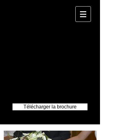
CLIN D'OEIL
P H O T O G R A P H I E
... COMPLICE DE VOTRE
BONHEUR
«La photographie est une brève
complicité entre la prévoyance et
le hasard.» John Stuart Mill
Télécharger la brochure