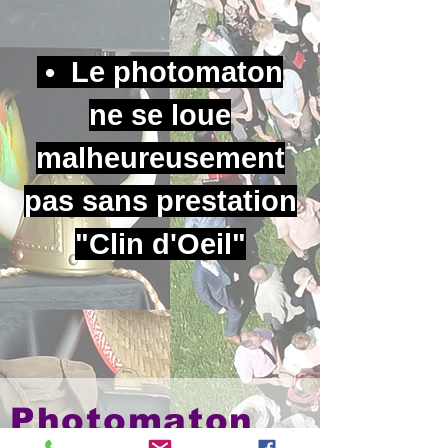
• Le photomaton
ne se loue
malheureusement
pas sans prestation
"Clin d'Oeil"
Photomaton