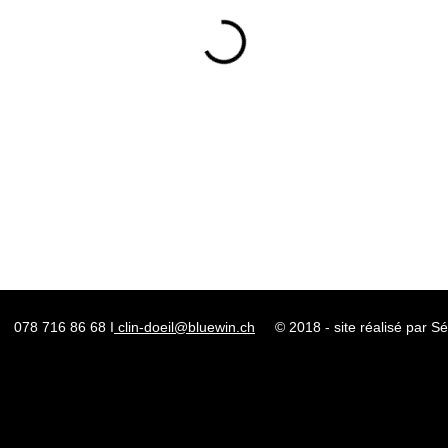
078 716 86 68 I
clin-doeil@bluewin.ch
© 2018 - site réalisé par Sév