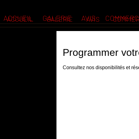
ACCUEIL
GALERIE
AVIS
COMMERC
ACCUEIL
GALERIE
AVIS
COMMER
Programmer votr
Consultez nos disponibilités et rés