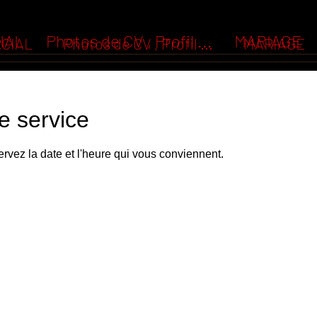
IAL
Photos de CV , Profil ...
MARIAGE
CIAL
Photos de CV , Profil ...
MARIAGE
e service
ervez la date et l'heure qui vous conviennent.