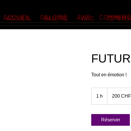
ACCUEIL
GALERIE
AVIS
COMMERC
ACCUEIL
GALERIE
AVIS
COMMER
FUTUR
Tout en émotion !
200
francs
1 h
1
200 CHF
suisses
Réserver