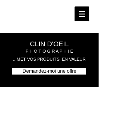
CLIN D'OEIL
P H O T O G R A P H I E
...MET VOS PRODUITS
EN VALEUR
Demandez-moi une offre