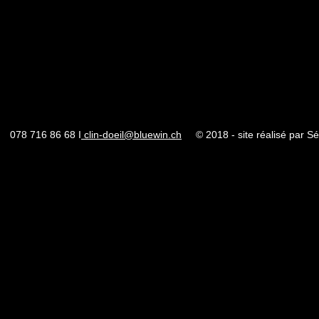
078 716 86 68 I
clin-doeil@bluewin.ch
© 2018 - site réalisé par Sév